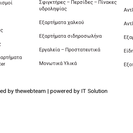
Σφιγκτήρες – Περσίδες – Πίνακες
ισμοί
υδροληψίας
Αντ
Εξαρτήματα χαλκού
Αντ
ες
Εξαρτήματα σιδηροσωλήνα
Εξα
ς
Εργαλεία – Προστατευτικά
Είδ
Εξαρτήματα
Μονωτικά Υλικά
ter
Εξο
ped by
thewebteam
| powered by
IT Solution