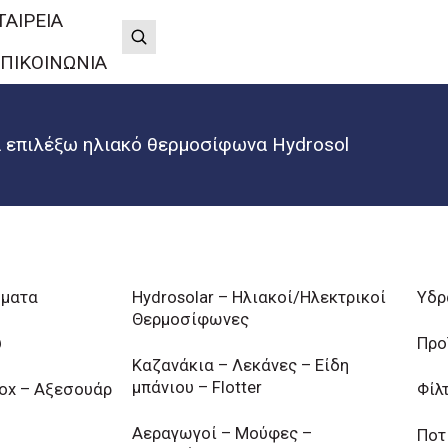
ΤΑΙΡΕΙΑ
ΠΙΚΟΙΝΩΝΙΑ
να επιλέξω ηλιακό θερμοσίφωνα Hydrosol
ήματα
Hydrosolar – Ηλιακοί/Ηλεκτρικοί
Υδρ
Θερμοσίφωνες
υ
Προ
Καζανάκια – Λεκάνες – Είδη
μπάνιου – Flotter
nox – Αξεσουάρ
Φίλ
Αεραγωγοί – Μούφες –
Ποτ