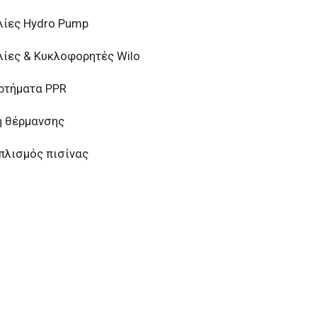
λίες Hydro Pump
λίες & Κυκλοφορητές Wilo
ρτήματα PPR
η θέρμανσης
πλισμός πισίνας