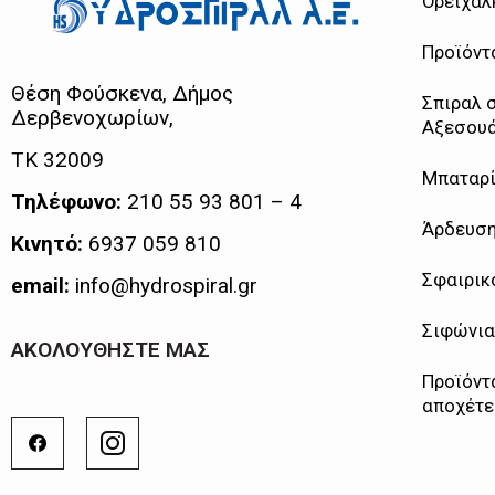
Ορειχάλ
Προϊόντ
Θέση Φούσκενα, Δήμος
Σπιραλ 
Δερβενοχωρίων,
Αξεσουά
ΤΚ 32009
Μπαταρί
Τηλέφωνο:
210 55 93 801 – 4
Άρδευσ
Κινητό:
6937 059 810
Σφαιρικ
email:
info@hydrospiral.gr
Σιφώνια
ΑΚΟΛΟΥΘΗΣΤΕ ΜΑΣ
Προϊόντα
αποχέτε