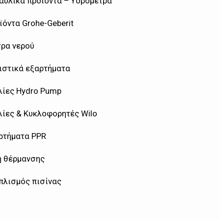
αυλικά προϊόντα – Υδρόμετρα
ϊόντα Grohe-Geberit
τρα νερού
ιστικά εξαρτήματα
λίες Hydro Pump
λίες & Κυκλοφορητές Wilo
ρτήματα PPR
η θέρμανσης
πλισμός πισίνας