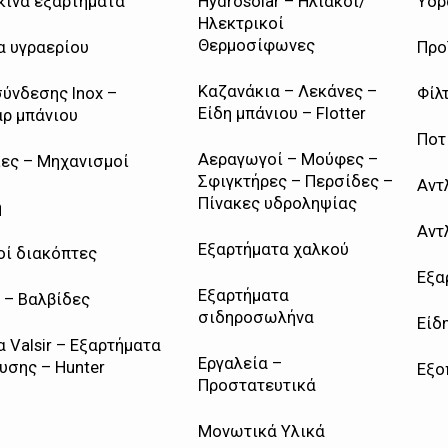
κινα εξαρτήματα
Hydrosolar – Ηλιακοί/
Υδρ
Ηλεκτρικοί
Θερμοσίφωνες
α υγραερίου
Προ
Καζανάκια – Λεκάνες –
σύνδεσης Inox –
Φίλ
Είδη μπάνιου – Flotter
ρ μπάνιου
Ποτ
Αεραγωγοί – Μούφες –
ες – Μηχανισμοί
Σφιγκτήρες – Περσίδες –
Αντ
Πίνακες υδροληψίας
η
Αντ
Εξαρτήματα χαλκού
οί διακόπτες
Εξα
Εξαρτήματα
 – Βαλβίδες
σιδηροσωλήνα
Είδ
 Valsir – Εξαρτήματα
Εργαλεία –
υσης – Hunter
Εξο
Προστατευτικά
Μονωτικά Υλικά