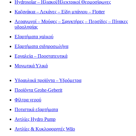
Hydrosolar – Ηλιακοί/Ηλεκτρικοί Θερμοσίφωνες
Καζανάκια – Λεκάνες – Είδη μπάνιου – Flotter
Αεραγωγοί – Μούφες – Σφιγκτήρες – Περσίδες – Πίνακες
υδροληψίας
Εξαρτήματα χαλκού
Εξαρτήματα σιδηροσωλήνα
Εργαλεία – Προστατευτικά
Μονωτικά Υλικά
Υδραυλικά προϊόντα – Υδρόμετρα
Προϊόντα Grohe-Geberit
Φίλτρα νερού
Ποτιστικά εξαρτήματα
Αντλίες Hydro Pump
Αντλίες & Κυκλοφορητές Wilo