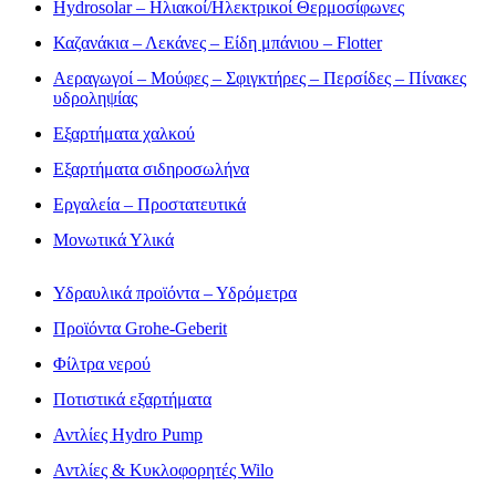
Hydrosolar – Ηλιακοί/Ηλεκτρικοί Θερμοσίφωνες
Καζανάκια – Λεκάνες – Είδη μπάνιου – Flotter
Αεραγωγοί – Μούφες – Σφιγκτήρες – Περσίδες – Πίνακες
υδροληψίας
Εξαρτήματα χαλκού
Εξαρτήματα σιδηροσωλήνα
Εργαλεία – Προστατευτικά
Μονωτικά Υλικά
Υδραυλικά προϊόντα – Υδρόμετρα
Προϊόντα Grohe-Geberit
Φίλτρα νερού
Ποτιστικά εξαρτήματα
Αντλίες Hydro Pump
Αντλίες & Κυκλοφορητές Wilo