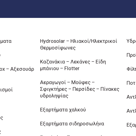
ήματα
Hydrosolar – Ηλιακοί/Ηλεκτρικοί
Υδρ
Θερμοσίφωνες
υ
Προ
Καζανάκια – Λεκάνες – Είδη
μπάνιου – Flotter
nox – Αξεσουάρ
Φίλ
Αεραγωγοί – Μούφες –
Ποτ
Σφιγκτήρες – Περσίδες – Πίνακες
ισμοί
υδροληψίας
Αντ
Εξαρτήματα χαλκού
Αντ
ες
Εξαρτήματα σιδηροσωλήνα
Εξα
ς