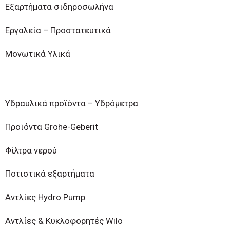
Εξαρτήματα σιδηροσωλήνα
Εργαλεία – Προστατευτικά
Μονωτικά Υλικά
Υδραυλικά προϊόντα – Υδρόμετρα
ΕΣΠΑ 2021-
Προϊόντα Grohe-Geberit
«Η επιχείρηση χρηματοδοτήθηκε από τη Δράση του Π
2021- 2027) "Πράσινος Μετασχηματισμός της Δέσμ
Φίλτρα νερού
Δράση στοχεύει στην αξιοποίηση και ανάπτυξη συγ
αναβάθμιση των παραγόμενων προϊόντων υπηρεσιώ
Ποτιστικά εξαρτήματα
Κλείσιμο
Αντλίες Hydro Pump
Αντλίες & Κυκλοφορητές Wilo