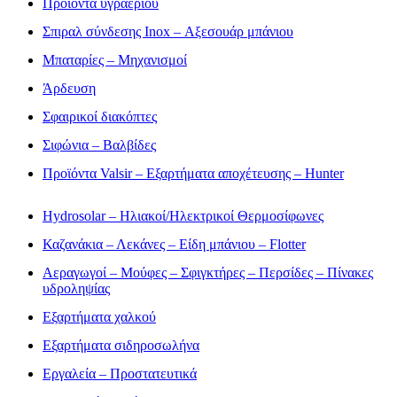
Προϊόντα υγραερίου
Σπιραλ σύνδεσης Inox – Αξεσουάρ μπάνιου
Μπαταρίες – Μηχανισμοί
Άρδευση
Σφαιρικοί διακόπτες
Σιφώνια – Βαλβίδες
Προϊόντα Valsir – Εξαρτήματα αποχέτευσης – Hunter
Hydrosolar – Ηλιακοί/Ηλεκτρικοί Θερμοσίφωνες
Καζανάκια – Λεκάνες – Είδη μπάνιου – Flotter
Αεραγωγοί – Μούφες – Σφιγκτήρες – Περσίδες – Πίνακες
υδροληψίας
Εξαρτήματα χαλκού
Εξαρτήματα σιδηροσωλήνα
Εργαλεία – Προστατευτικά