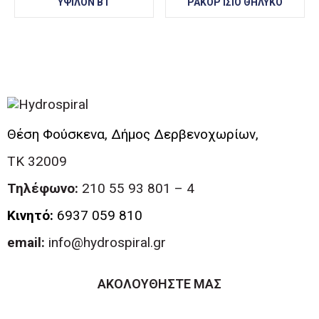
ΥΨΙΛΟΝ ΒΤ
ΡΑΚΟΡ ΙΣΙΟ ΘΗΛΥΚΟ
Θέση Φούσκενα, Δήμος Δερβενοχωρίων,
ΤΚ 32009
Τηλέφωνο:
210 55 93 801 – 4
Κινητό:
6937 059 810
email:
info@hydrospiral.gr
ΕΣΠΑ 2021-2027
ΑΚΟΛΟΥΘΗΣΤΕ ΜΑΣ
«Η επιχείρηση χρηματοδοτήθηκε από τη Δράση
του Προγράμματος «Ανταγωνιστικότητα» (ΕΣΠΑ