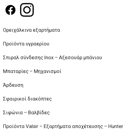
2021- 2027) "Πράσινος Μετασχηματισμός της
Δέσμης Δράσεων "Πράσινη Μετάβαση ΜμΕ". Η
Δράση στοχεύει στην αξιοποίηση και ανάπτυξη
συγχρόνων τεχνολογιών από τις ΜμΕ, στην
Ορειχάλκινα εξαρτήματα
αναβάθμιση των παραγόμενων προϊόντων
υπηρεσιών και εν γένει δραστηριοτήτων τους»
Προϊόντα υγραερίου
Κλείσιμο
Σπιραλ σύνδεσης Inox – Αξεσουάρ μπάνιου
Μπαταρίες – Μηχανισμοί
Άρδευση
Σφαιρικοί διακόπτες
Σιφώνια – Βαλβίδες
Προϊόντα Valsir – Εξαρτήματα αποχέτευσης – Hunter