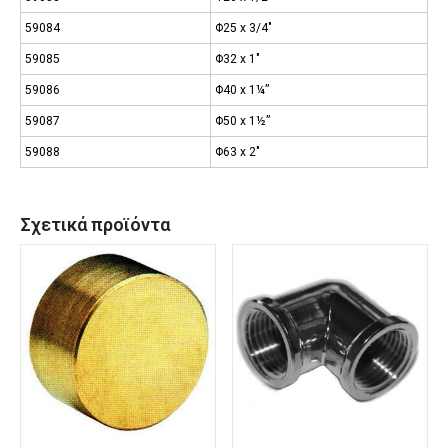
59084
Φ25 x 3/4″
59085
Φ32 x 1″
59086
Φ40 x 1¼”
59087
Φ50 x 1½”
59088
Φ63 x 2″
Σχετικά προϊόντα