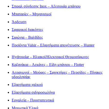
Σπιραλ σύνδεσης Inox – Αξεσουάρ μπάνιου
Μπαταρίες – Μηχανισμοί
Άρδευση
Σφαιρικοί διακόπτες
Σιφώνια – Βαλβίδες
Προϊόντα Valsir – Εξαρτήματα αποχέτευσης – Hunter
Hydrosolar – Ηλιακοί/Ηλεκτρικοί Θερμοσίφωνες
Καζανάκια – Λεκάνες – Είδη μπάνιου – Flotter
Αεραγωγοί – Μούφες – Σφιγκτήρες – Περσίδες – Πίνακες
υδροληψίας
Εξαρτήματα χαλκού
Εξαρτήματα σιδηροσωλήνα
Εργαλεία – Προστατευτικά
Μονωτικά Υλικά