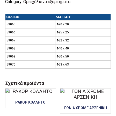
Category:
Ορειχάλκινα εξαρτήματα
ΚΩΔΙΚΟΣ
ΔΙΑΣΤΑΣΗ
59065
Φ20 x 20
59066
Φ25 x 25
59067
Φ32 x 32
59068
Φ40 x 40
59069
Φ50 x 50
59070
Φ63 x 63
Σχετικά προϊόντα
ΡΑΚΟΡ ΚΟΛΛΗΤΟ
ΓΩΝΙΑ ΧΡΩΜΕ ΑΡΣΕΝΙΚΗ