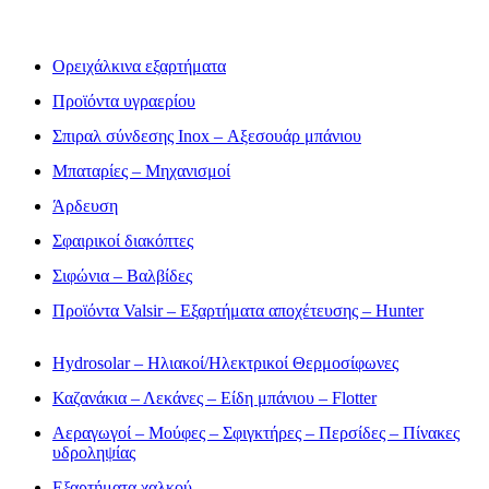
Ορειχάλκινα εξαρτήματα
Προϊόντα υγραερίου
Σπιραλ σύνδεσης Inox – Αξεσουάρ μπάνιου
Μπαταρίες – Μηχανισμοί
Άρδευση
Σφαιρικοί διακόπτες
Σιφώνια – Βαλβίδες
Προϊόντα Valsir – Εξαρτήματα αποχέτευσης – Hunter
Hydrosolar – Ηλιακοί/Ηλεκτρικοί Θερμοσίφωνες
Καζανάκια – Λεκάνες – Είδη μπάνιου – Flotter
Αεραγωγοί – Μούφες – Σφιγκτήρες – Περσίδες – Πίνακες
υδροληψίας
Εξαρτήματα χαλκού